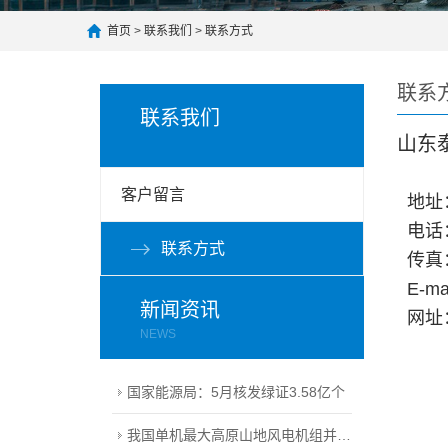
首页
>
联系我们
>
联系方式
联系
联系我们
山东
客户留言
地址
电话：1
联系方式
传真：0
E-ma
新闻资讯
网址
NEWS
国家能源局：5月核发绿证3.58亿个
我国单机最大高原山地风电机组并网发电