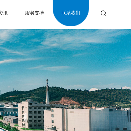
资讯
服务支持
联系我们