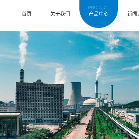
PRODUCT
首页
关于我们
产品中心
新闻