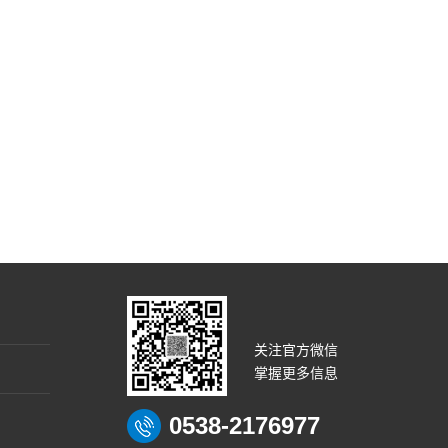
关注官方微信
掌握更多信息
0538-2176977