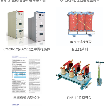
BYL-3100型智能式低压电力滤波装置
BY-XHJY消弧消谐成套装置
KYN28-12((GZS1)型中置柜壳体
变压器系列
电缆桥架选型设计
FN3-12负荷开关