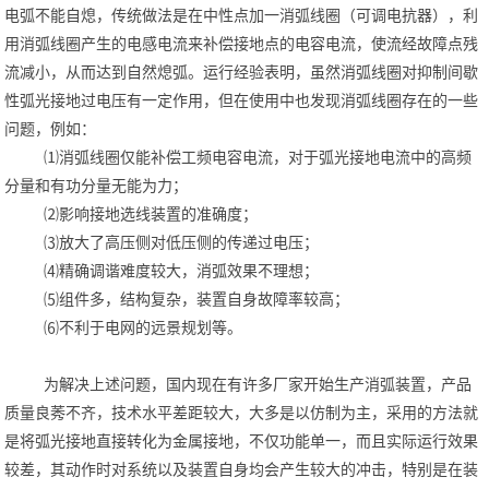
电弧不能自熄，传统做法是在中性点加一消弧线圈（可调电抗器），利
用消弧线圈产生的电感电流来补偿接地点的电容电流，使流经故障点残
流减小，从而达到自然熄弧。运行经验表明，虽然消弧线圈对抑制间歇
性弧光接地过电压有一定作用，但在使用中也发现消弧线圈存在的一些
问题，例如：
⑴消弧线圈仅能补偿工频电容电流，对于弧光接地电流中的高频
分量和有功分量无能为力；
⑵影响接地选线装置的准确度；
⑶放大了高压侧对低压侧的传递过电压；
⑷精确调谐难度较大，消弧效果不理想；
⑸组件多，结构复杂，装置自身故障率较高；
⑹不利于电网的远景规划等。
为解决上述问题，国内现在有许多厂家开始生产消弧装置，产品
质量良莠不齐，技术水平差距较大，大多是以仿制为主，采用的方法就
是将弧光接地直接转化为金属接地，不仅功能单一，而且实际运行效果
较差，其动作时对系统以及装置自身均会产生较大的冲击，特别是在装