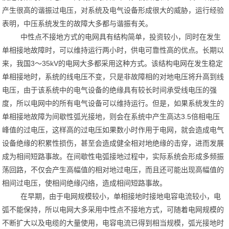
产生很高的谐振过电压，对系统及电气设备形成很大的威胁，运行经验
表明，中压系统发生的故障大多都与谐振有关。
中性点不接地方式的电网具有结构简单，投资较小，同时在发生
单相接地故障时，可以维持运行两小时，供电可靠性高的优点。长期以
来，我国3～35kV的电网大多都采用这种方式。该结构电网在发生稳定
单相接地时，系统的线电压不变，只是非故障相的对地电压将升高到线
电压，由于该系统中的电气设备的绝缘具有较长时间承受线电压的强
度，所以电网中的所有电气设备可以维持运行。但是，如果系统发生的
单相接地故障为间歇性弧光接地，则会在系统中产生高达3.5倍相电压
峰值的过电压，这样高的过电压如果数小时作用于电网，就会造成电气
设备绝缘的积累性损伤，甚至会造成健全相对地绝缘的击穿，进而发展
成为相间短路事故。在间歇性电弧接地过程中，实际系统会形成多频振
荡回路，不仅会产生高幅值的相对地过电压，而且还可能出现高幅值的
相间过电压，使相间绝缘闪络，造成相间短路事故。
在早期，由于电网规模较小，单相接地时接地电容电流较小，电
弧不能保持，所以电网大多采用中性点不接地方式，可随着电网规模的
不断扩大以及电缆的大量使用，电容电流已得到相当规模，弧光接地时