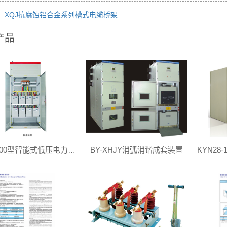
： XQJ抗腐蚀铝合金系列槽式电缆桥架
产品
BYL-3100型智能式低压电力滤波装置
BY-XHJY消弧消谐成套装置