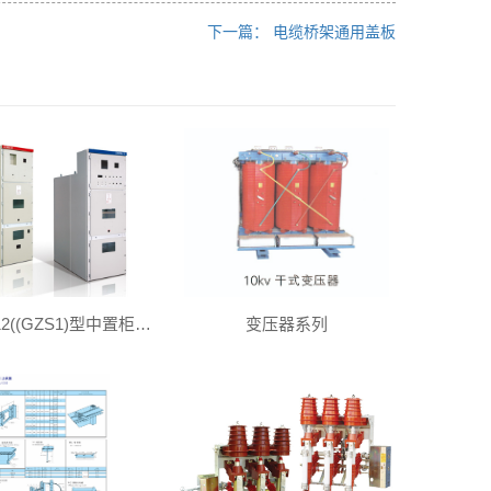
下一篇： 电缆桥架通用盖板
KYN28-12((GZS1)型中置柜壳体
变压器系列